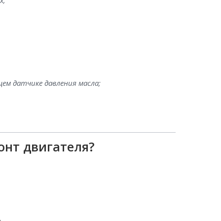
х;
ем датчике давления масла;
онт двигателя?