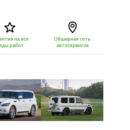
антия на все
Обширная сеть
Нужны
иды работ
автосервисов
со сво