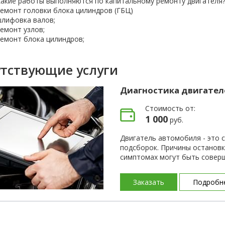
акие работы выполняются по капитальному ремонту двигателя
емонт головки блока цилиндров (ГБЦ)
лифовка валов;
емонт узлов;
емонт блока цилиндров;
утствующие услуги
Диагностика двигател
Стоимость от:
1 000
руб.
Двигатель автомобиля - это 
подсборок. Причины остановк
симптомах могут быть соверш
диагностику двигателя?
Заказать
Подробн