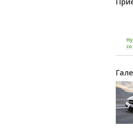
При
Гарантия на все
Обширная сеть
Ну
виды работ
автосервисов
со
Гале