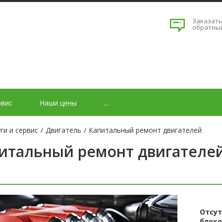
Заказат
обратны
рвис
Наши цены
...
ги и сервис
/
Двигатель
/
Капитальный ремонт двигателей
итальный ремонт двигателе
Отсут
блоко