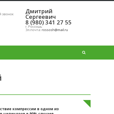
Дмитрий
ь
й звонок
Сергеевич
8 (980) 341 27 55
г. Россошь
Эл.почта:
rossosh@mail.ru
й
ствие компрессии в одном из
в цилиндров в 90% случаев