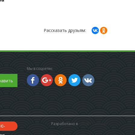
Рассказать друзьям:
Мы в соцсетях:
равить
Разработано в
АЛЬФА Системс
1С-
икс