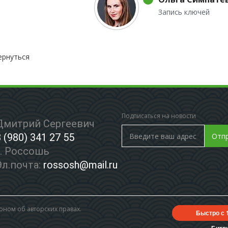
Запись ключей
ернуться
Подписаться на новости
Дмитрий Сергеевич
8 (980) 341 27 55
Отп
г. Россошь
Эл.почта:
rossosh@mail.ru
ном об авторских правах.
Быстро с 
Битр