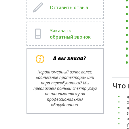
Оставить отзыв
Заказать
обратный звонок
А вы знали?
Неравномерный износ колес,
«облысение протектора» или
пора переобуваться? Мы
Что 
предлагаем полный спектр услуг
по шиномонтажу на
д
профессиональном
о
оборудовании.
д
з
р
у