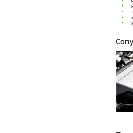
К
р
ш
р
р
Соп