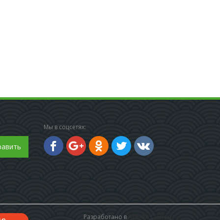
Мы в соцсетях:
равить
Разработано в
АЛЬФА Системс