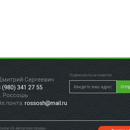
Подписаться на новости
Дмитрий Сергеевич
8 (980) 341 27 55
Отп
г. Россошь
Эл.почта:
rossosh@mail.ru
ном об авторских правах.