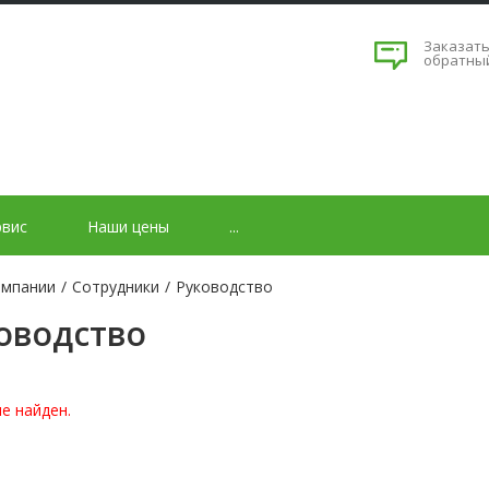
Заказат
обратны
рвис
Наши цены
...
омпании
/
Сотрудники
/
Руководство
оводство
е найден.